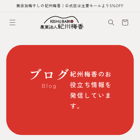
コンテ
無添加梅干しの紀州梅香｜公式店は主要モールより5％OFF
ンツに
進む
カ
ー
ト
ブログ
紀州梅香のお
役立ち情報を
Blog
発信していま
す。