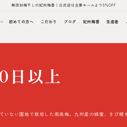
無添加梅干しの紀州梅香｜公式店は主要モールより5％OFF
初めての方へ
こだわり
ブログ
紀州梅香
生産者
0日以上
ていない園地で栽培した南高梅。九州産の蜂蜜、きび糖