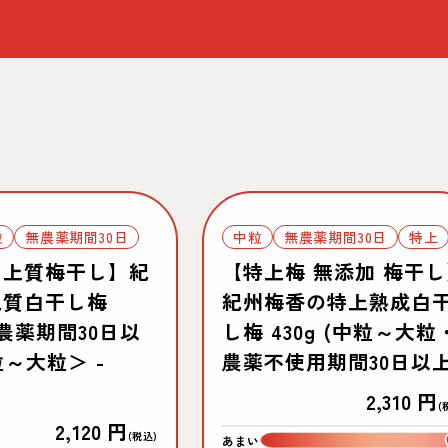
売り切れ
粒
無農薬期間30日
中粒
無農薬期間30日
特上
 上質梅干し】紀
【特上梅 無添加 梅干
上質白干し梅
紀州梅香の特上熟成白
(無農薬期間30日以
し梅 430g (中粒～大粒
～大粒＞ -
農薬不使用期間30日以上
通
2,310 円
(
通
2,120 円
常
(税込)
あまい