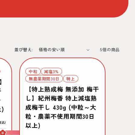
並び替え:
5個の商品
中粒
減塩3%
無農薬期間30日
特上
し】
【特上熟成梅 無添加 梅干
干
し】紀州梅香 特上減塩熟
・
成梅干し 430g (中粒～大
)
粒・農薬不使用期間30日
税込)
以上)
すっぱい