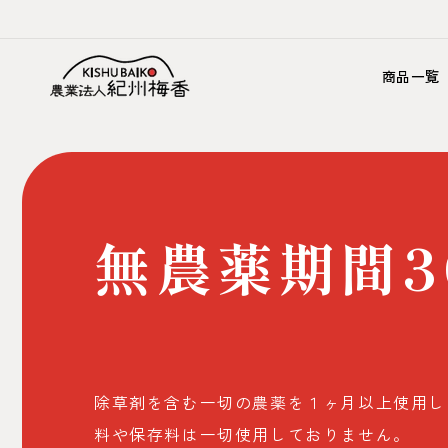
コンテ
ンツに
進む
商品一覧
無農薬期間3
除草剤を含む一切の農薬を１ヶ月以上使用し
料や保存料は一切使用しておりません。