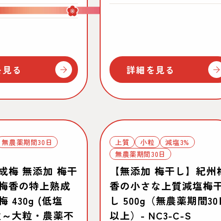
常
価
すっぱい
価
格
格
を見る
詳細を見る
無農薬期間30日
上質
小粒
減塩3%
無農薬期間30日
成梅 無添加 梅干
【無添加 梅干し】紀州
梅香の特上熟成
香の小さな上質減塩梅
 430g (低塩
し 500g（無農薬期間30
粒～大粒・農薬不
以上）- NC3-C-S