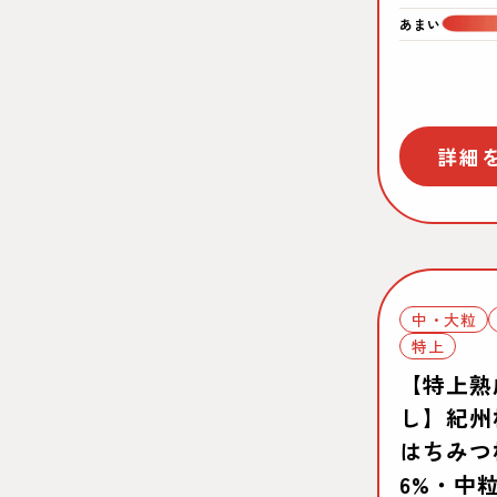
あまい
詳細
売り切れ
中・大粒
特上
【特上熟
し】紀州
はちみつ梅
6%・中