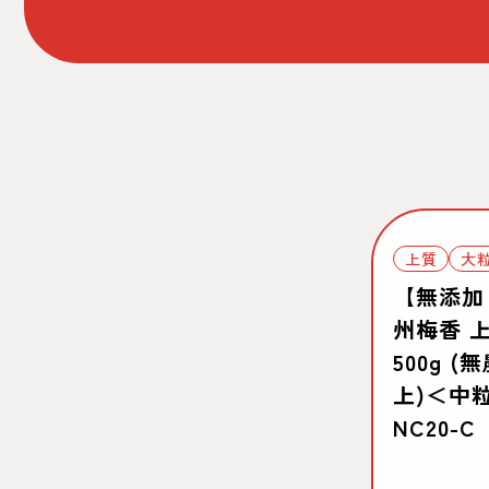
上質
大
【無添加
州梅香 
500g 
上)＜中粒
NC20-C