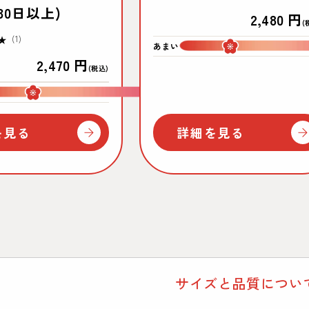
30日以上)
通
2,480 円
(
常
1
(1)
あまい
レ
価
通
2,470 円
ビ
(税込)
格
ュ
常
すっぱい
ー
価
数
の
格
を見る
詳細を見る
合
計
サイズと品質につい