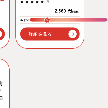
1
(1)
レ
通
2,360 円
ビ
(税込)
ュ
常
あまい
すっぱい
ー
価
数
の
格
詳細を見る
合
計
梅
干
日