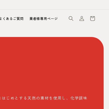
ロ
カ
グ
ー
よくあるご質問
業者様専用ページ
イ
ト
ン
をはじめとする天然の素材を使用し、化学調味