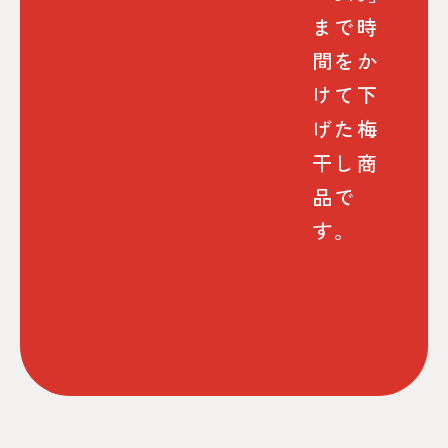
まで時
間をか
けて下
げた梅
干し商
品で
す。