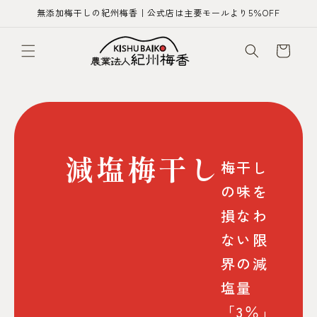
コンテ
無添加梅干しの紀州梅香｜公式店は主要モールより5％OFF
ンツに
進む
カ
ー
ト
減塩梅干し
梅干し
の味を
損なわ
ない限
界の減
塩量
「3％」