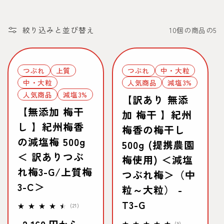
絞り込みと並び替え
10個の商品の5
つぶれ
上質
つぶれ
中・大粒
中・大粒
人気商品
減塩3%
人気商品
減塩3%
【訳あり 無添
【無添加 梅干
加 梅干 】紀州
し 】紀州梅香
梅香の梅干し
の減塩梅 500g
500g (提携農園
＜ 訳ありつぶ
梅使用) ＜減塩
れ梅3-G/上質梅
つぶれ梅＞（中
3-C＞
粒～大粒） -
T3-G
21
(21)
レ
ビ
9
(9)