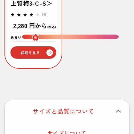
上質梅3-C-S＞
4
(4)
レ
通
2,280 円から
ビ
(税込)
ュ
常
ー
あまい
すっぱい
数
価
の
合
格
詳細を見る
計
サイズと品質について
サイズについて