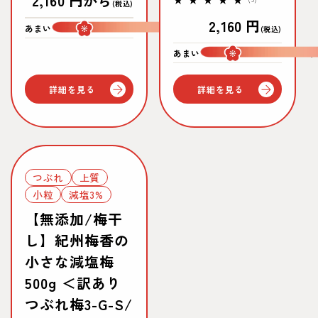
通
2,160 円から
(税込)
ュ
レ
常
ー
通
2,160 円
ビ
あまい
すっぱい
(税込)
数
ュ
価
常
の
ー
あまい
す
合
数
格
価
計
の
合
格
詳細を見る
詳細を見る
計
つぶれ
上質
小粒
減塩3%
【無添加/梅干
し】紀州梅香の
小さな減塩梅
500g ＜訳あり
つぶれ梅3-G-S/